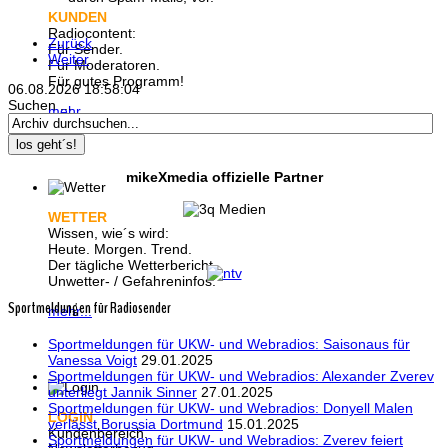
KUNDEN
Radiocontent:
Zurück
Für Sender.
Weiter
Für Moderatoren.
Für gutes Programm!
06.08.2026
18:58:04
Suchen ...
mehr...
los geht´s!
mikeXmedia offizielle Partner
WETTER
Wissen, wie´s wird:
Heute. Morgen. Trend.
Der tägliche Wetterbericht.
Unwetter- / Gefahreninfos.
Sportmeldungen für Radiosender
mehr...
Sportmeldungen für UKW- und Webradios: Saisonaus für
Vanessa Voigt
29.01.2025
Sportmeldungen für UKW- und Webradios: Alexander Zverev
unterliegt Jannik Sinner
27.01.2025
Sportmeldungen für UKW- und Webradios: Donyell Malen
LOGIN
verlässt Borussia Dortmund
15.01.2025
Kundenbereich.
Sportmeldungen für UKW- und Webradios: Zverev feiert