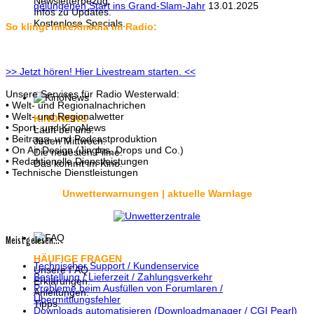
Newsletterbezug.
gelungenen Start ins Grand-Slam-Jahr
13.01.2025
Infos zu Updates.
Kostenlose Specials.
So klingt mikeXmedia im Radio:
>> Jetzt hören! Hier Livestream starten. <<
Unsere Services für Radio Westerwald:
• Welt- und Regionalnachrichen
• Welt- und Regionalwetter
KINONEWS
• Sport- und KinoNews
Läuft bei uns:
• Beitrags- und Podcastproduktion
Jeden Mittwoch.
• On Air Design (Jingles, Drops und Co.)
Die neuesten Filme.
• Redaktionelle Dienstleistungen
Das kommt im Kino.
• Technische Dienstleistungen
Unwetterwarnungen | aktuelle Warnlage
Meist gelesen...
HÄUFIGE FRAGEN
Technischer Support / Kundenservice
Unsere FAQ.
Bestellung / Lieferzeit / Zahlungsverkehr
Erklärungen.
Probleme beim Ausfüllen von Forumlaren /
Anleitungen.
Übermittlungsfehler
Tipps.
Downloads automatisieren (Downloadmanager / CGI Pearl)