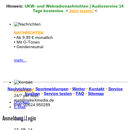
Hinweis:
UKW- und Webradionachrichten | Audioservice 14
Tage kostenlos. >
Jetzt testen!
<
NACHRICHTEN
• Ab 9,99 € monatlich
• Mit O-Tönen
• Genderneutral
mehr...
Nachrichten
•
Sportmeldungen
•
Wetter
•
Kontakt
•
Service
KONTAKT
buchen
•
Service testen
•
FAQ
•
Sitemap
24/7 per Mail.
mail@mikeXmedia.de
Drucken
Fon: 02624.950289
E-Mail
Anmeldung | Login
mehr...
13. 08. 14