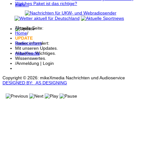
Welches Paket ist das richtige?
mehr...
Aktuelle Seite:
Home
/
UPDATE
Radiocontent
/
Immer informiert:
Mit unseren Updates.
mikeXmedia
Aktuelles. Wichtiges.
Wissenswertes.
/
Anmeldung | Login
Copyright © 2026: mikeXmedia Nachrichten und Audioservice
DESIGNED BY: AS DESIGNING