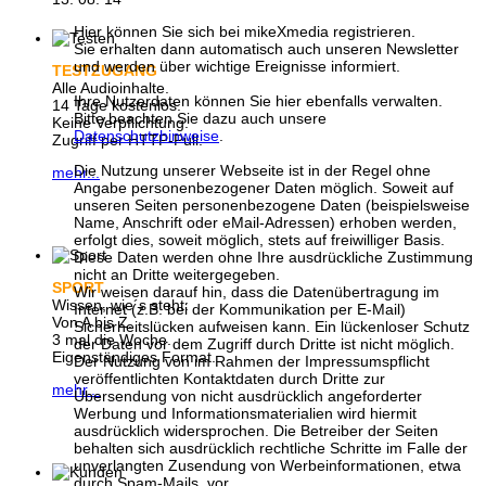
Hier können Sie sich bei mikeXmedia registrieren.
Sie erhalten dann automatisch auch unseren Newsletter
und werden über wichtige Ereignisse informiert.
TESTZUGANG
Alle Audioinhalte.
Ihre Nutzerdaten können Sie hier ebenfalls verwalten.
14 Tage kostenlos.
Bitte beachten Sie dazu auch unsere
Keine Verpflichtung.
Datenschutzhinweise
.
Zugriff per HTTP-Pull.
Die Nutzung unserer Webseite ist in der Regel ohne
mehr...
Angabe personenbezogener Daten möglich. Soweit auf
unseren Seiten personenbezogene Daten (beispielsweise
Name, Anschrift oder eMail-Adressen) erhoben werden,
erfolgt dies, soweit möglich, stets auf freiwilliger Basis.
Diese Daten werden ohne Ihre ausdrückliche Zustimmung
nicht an Dritte weitergegeben.
SPORT
Wir weisen darauf hin, dass die Datenübertragung im
Wissen, wie´s steht:
Internet (z.B. bei der Kommunikation per E-Mail)
Von A bis Z.
Sicherheitslücken aufweisen kann. Ein lückenloser Schutz
3 mal die Woche.
der Daten vor dem Zugriff durch Dritte ist nicht möglich.
Eigenständiges Format.
Der Nutzung von im Rahmen der Impressumspflicht
veröffentlichten Kontaktdaten durch Dritte zur
mehr...
Übersendung von nicht ausdrücklich angeforderter
Werbung und Informationsmaterialien wird hiermit
ausdrücklich widersprochen. Die Betreiber der Seiten
behalten sich ausdrücklich rechtliche Schritte im Falle der
unverlangten Zusendung von Werbeinformationen, etwa
durch Spam-Mails, vor.