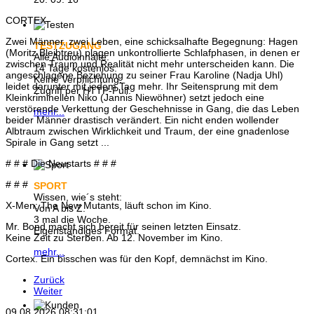
CORTEX
Zwei Männer, zwei Leben, eine schicksalhafte Begegnung: Hagen
TESTZUGANG
(Moritz Bleibtreu) plagen unkontrollierte Schlafphasen, in denen er
Alle Audioinhalte.
zwischen Traum und Realität nicht mehr unterscheiden kann. Die
14 Tage kostenlos.
angeschlagene Beziehung zu seiner Frau Karoline (Nadja Uhl)
Keine Verpflichtung.
leidet darunter mit jedem Tag mehr. Ihr Seitensprung mit dem
Zugriff per HTTP-Pull.
Kleinkriminellen Niko (Jannis Niewöhner) setzt jedoch eine
verstörende Verkettung der Geschehnisse in Gang, die das Leben
mehr...
beider Männer drastisch verändert. Ein nicht enden wollender
Albtraum zwischen Wirklichkeit und Traum, der eine gnadenlose
Spirale in Gang setzt ...
# # # Die Neustarts # # #
# # #
SPORT
Wissen, wie´s steht:
X-Men: The New Mutants, läuft schon im Kino.
Von A bis Z.
3 mal die Woche.
Mr. Bond macht sich bereit für seinen letzten Einsatz.
Eigenständiges Format.
Keine Zeit zu Sterben. Ab 12. November im Kino.
mehr...
Cortex. Ein bisschen was für den Kopf, demnächst im Kino.
Zurück
Weiter
09.08.2026
08:31:02