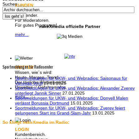
Suchen ...
KUNDEN
Radiocontent:
Für Sender.
los geht´s!
Für Moderatoren.
Für gutes Programm!
mikeXmedia offizielle Partner
mehr...
Sportmeldungen für Radiosender
WETTER
Wissen, wie´s wird:
Heute. Morgen. Trend.
Sportmeldungen für UKW- und Webradios: Saisonaus für
Der tägliche Wetterbericht.
Vanessa Voigt
29.01.2025
Unwetter- / Gefahreninfos.
Sportmeldungen für UKW- und Webradios: Alexander Zverev
unterliegt Jannik Sinner
27.01.2025
mehr...
Sportmeldungen für UKW- und Webradios: Donyell Malen
verlässt Borussia Dortmund
15.01.2025
Sportmeldungen für UKW- und Webradios: Zverev feiert
gelungenen Start ins Grand-Slam-Jahr
13.01.2025
So klingt mikeXmedia im Radio:
LOGIN
Kundenbereich.