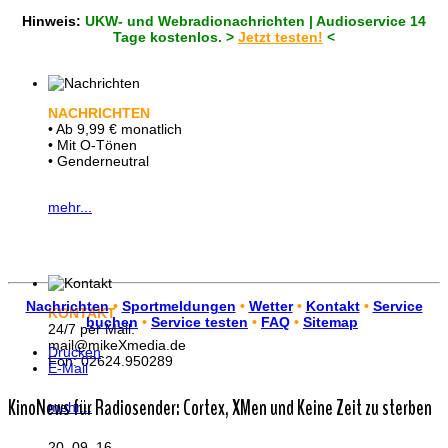
Hinweis:
UKW- und Webradionachrichten | Audioservice 14
Tage kostenlos. >
Jetzt testen!
<
NACHRICHTEN
• Ab 9,99 € monatlich
• Mit O-Tönen
• Genderneutral
mehr...
Nachrichten
•
Sportmeldungen
•
Wetter
•
Kontakt
•
Service
KONTAKT
buchen
•
Service testen
•
FAQ
•
Sitemap
24/7 per Mail.
mail@mikeXmedia.de
Drucken
Fon: 02624.950289
E-Mail
KinoNews für Radiosender: Cortex, XMen und Keine Zeit zu sterben
mehr...
20. 09. 16