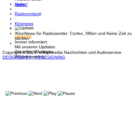
Home
/
mehr...
Radiocontent
/
Kinonews
/
KinoNews für Radiosender: Cortex, XMen und Keine Zeit zu
UPDATE
sterben
Immer informiert:
Mit unseren Updates.
Aktuelles. Wichtiges.
Copyright © 2026: mikeXmedia Nachrichten und Audioservice
Wissenswertes.
DESIGNED BY: AS DESIGNING