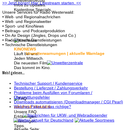
Newsletterbezug.
>> Jetzt hören! Hier Livestream starten. <<
Infos zu Updates.
Kostenlose Specials.
Unsere Services für Radio Westerwald:
• Welt- und Regionalnachrichen
• Welt- und Regionalwetter
• Sport- und KinoNews
• Beitrags- und Podcastproduktion
• On Air Design (Jingles, Drops und Co.)
• Redaktionelle Dienstleistungen
• Technische Dienstleistungen
KINONEWS
Unwetterwarnungen | aktuelle Warnlage
Läuft bei uns:
Jeden Mittwoch.
Die neuesten Filme.
Das kommt im Kino.
Meist gelesen...
Technischer Support / Kundenservice
Bestellung / Lieferzeit / Zahlungsverkehr
Probleme beim Ausfüllen von Forumlaren /
Übermittlungsfehler
Downloads automatisieren (Downloadmanager / CGI Pearl)
Welches Paket ist das richtige?
HÄUFIGE FRAGEN
Unsere FAQ.
Erklärungen.
Anleitungen.
Tipps.
Aktuelle Seite: