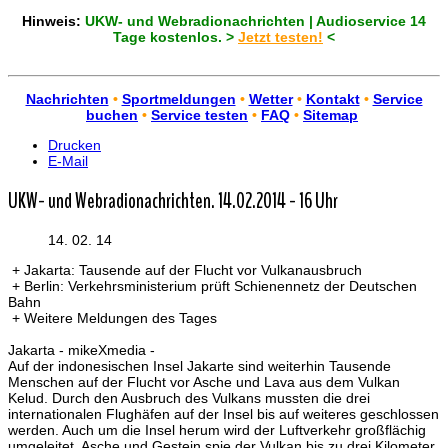
Hinweis:
UKW- und Webradionachrichten | Audioservice 14
Tage kostenlos. >
Jetzt testen!
<
Nachrichten
•
Sportmeldungen
•
Wetter
•
Kontakt
•
Service
buchen
•
Service testen
•
FAQ
•
Sitemap
Drucken
E-Mail
UKW- und Webradionachrichten. 14.02.2014 - 16 Uhr
14. 02. 14
+ Jakarta: Tausende auf der Flucht vor Vulkanausbruch
+ Berlin: Verkehrsministerium prüft Schienennetz der Deutschen
Bahn
+ Weitere Meldungen des Tages
Jakarta - mikeXmedia -
Auf der indonesischen Insel Jakarte sind weiterhin Tausende
Menschen auf der Flucht vor Asche und Lava aus dem Vulkan
Kelud. Durch den Ausbruch des Vulkans mussten die drei
internationalen Flughäfen auf der Insel bis auf weiteres geschlossen
werden. Auch um die Insel herum wird der Luftverkehr großflächig
umgeleitet. Asche und Gestein spie der Vulkan bis zu drei Kilometer