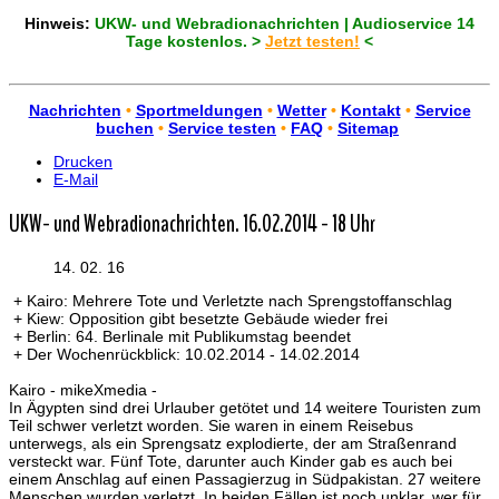
Hinweis:
UKW- und Webradionachrichten | Audioservice 14
Tage kostenlos. >
Jetzt testen!
<
Nachrichten
•
Sportmeldungen
•
Wetter
•
Kontakt
•
Service
buchen
•
Service testen
•
FAQ
•
Sitemap
Drucken
E-Mail
UKW- und Webradionachrichten. 16.02.2014 - 18 Uhr
14. 02. 16
+ Kairo: Mehrere Tote und Verletzte nach Sprengstoffanschlag
+ Kiew: Opposition gibt besetzte Gebäude wieder frei
+ Berlin: 64. Berlinale mit Publikumstag beendet
+ Der Wochenrückblick: 10.02.2014 - 14.02.2014
Kairo - mikeXmedia -
In Ägypten sind drei Urlauber getötet und 14 weitere Touristen zum
Teil schwer verletzt worden. Sie waren in einem Reisebus
unterwegs, als ein Sprengsatz explodierte, der am Straßenrand
versteckt war. Fünf Tote, darunter auch Kinder gab es auch bei
einem Anschlag auf einen Passagierzug in Südpakistan. 27 weitere
Menschen wurden verletzt. In beiden Fällen ist noch unklar, wer für