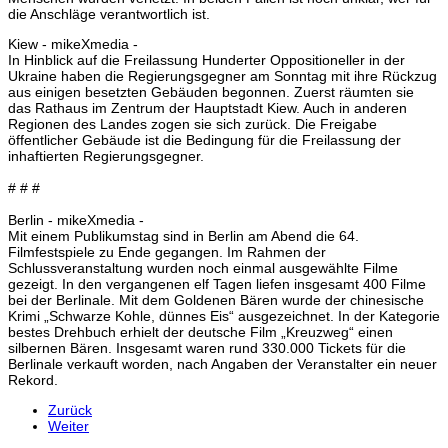
die Anschläge verantwortlich ist.
Kiew - mikeXmedia -
In Hinblick auf die Freilassung Hunderter Oppositioneller in der
Ukraine haben die Regierungsgegner am Sonntag mit ihre Rückzug
aus einigen besetzten Gebäuden begonnen. Zuerst räumten sie
das Rathaus im Zentrum der Hauptstadt Kiew. Auch in anderen
Regionen des Landes zogen sie sich zurück. Die Freigabe
öffentlicher Gebäude ist die Bedingung für die Freilassung der
inhaftierten Regierungsgegner.
# # #
Berlin - mikeXmedia -
Mit einem Publikumstag sind in Berlin am Abend die 64.
Filmfestspiele zu Ende gegangen. Im Rahmen der
Schlussveranstaltung wurden noch einmal ausgewählte Filme
gezeigt. In den vergangenen elf Tagen liefen insgesamt 400 Filme
bei der Berlinale. Mit dem Goldenen Bären wurde der chinesische
Krimi „Schwarze Kohle, dünnes Eis“ ausgezeichnet. In der Kategorie
bestes Drehbuch erhielt der deutsche Film „Kreuzweg“ einen
silbernen Bären. Insgesamt waren rund 330.000 Tickets für die
Berlinale verkauft worden, nach Angaben der Veranstalter ein neuer
Rekord.
Zurück
Weiter