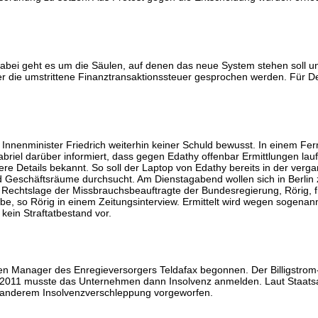
abei geht es um die Säulen, auf denen das neue System stehen soll u
er die umstrittene Finanztransaktionssteuer gesprochen werden. Für 
e Innenminister Friedrich weiterhin keiner Schuld bewusst. In einem Fe
abriel darüber informiert, dass gegen Edathy offenbar Ermittlungen lau
e Details bekannt. So soll der Laptop von Edathy bereits in der verg
d Geschäftsräume durchsucht. Am Dienstagabend wollen sich in Berlin
n Rechtslage der Missbrauchsbeauftragte der Bundesregierung, Rörig,
e, so Rörig in einem Zeitungsinterview. Ermittelt wird wegen sogenann
ein Straftatbestand vor.
ren Manager des Enregieversorgers Teldafax begonnen. Der Billigstro
te 2011 musste das Unternehmen dann Insolvenz anmelden. Laut Staats
r anderem Insolvenzverschleppung vorgeworfen.