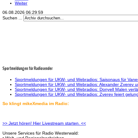
Weiter
06.08.2026
06:30:00
Suchen ...
Sportmeldungen für Radiosender
Sportmeldungen für UKW- und Webradios: Saisonaus für Vanes
Sportmeldungen für UKW- und Webradios: Alexander Zverev unt
Sportmeldungen für UKW- und Webradios: Donyell Malen verlä
Sportmeldungen für UKW- und Webradios: Zverev feiert gelun
So klingt mikeXmedia im Radio:
>> Jetzt hören! Hier Livestream starten. <<
Unsere Services für Radio Westerwald:
• Welt- und Regionalnachrichen