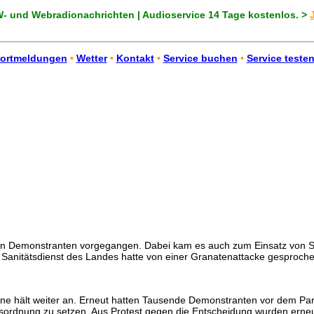
 und Webradionachrichten | Audioservice 14 Tage kostenlos. >
ortmeldungen
•
Wetter
•
Kontakt
•
Service buchen
•
Service teste
 gegen Demonstranten vorgegangen. Dabei kam es auch zum Einsatz von 
 Sanitätsdienst des Landes hatte von einer Granatenattacke gesproche
ne hält weiter an. Erneut hatten Tausende Demonstranten vor dem P
agesordnung zu setzen. Aus Protest gegen die Entscheidung wurden ern