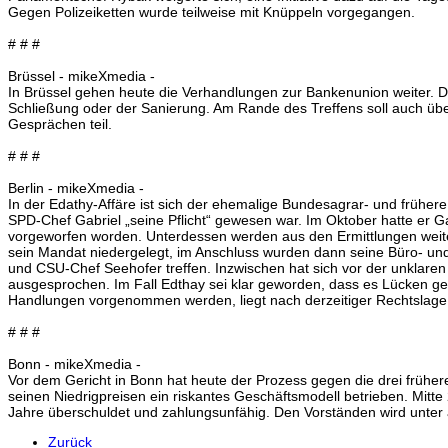
Gegen Polizeiketten wurde teilweise mit Knüppeln vorgegangen.
# # #
Brüssel - mikeXmedia -
In Brüssel gehen heute die Verhandlungen zur Bankenunion weiter. D
Schließung oder der Sanierung. Am Rande des Treffens soll auch üb
Gesprächen teil.
# # #
Berlin - mikeXmedia -
In der Edathy-Affäre ist sich der ehemalige Bundesagrar- und früher
SPD-Chef Gabriel „seine Pflicht“ gewesen war. Im Oktober hatte er G
vorgeworfen worden. Unterdessen werden aus den Ermittlungen weiter
sein Mandat niedergelegt, im Anschluss wurden dann seine Büro- un
und CSU-Chef Seehofer treffen. Inzwischen hat sich vor der unklare
ausgesprochen. Im Fall Edthay sei klar geworden, dass es Lücken geb
Handlungen vorgenommen werden, liegt nach derzeitiger Rechtslage k
# # #
Bonn - mikeXmedia -
Vor dem Gericht in Bonn hat heute der Prozess gegen die drei frühe
seinen Niedrigpreisen ein riskantes Geschäftsmodell betrieben. Mit
Jahre überschuldet und zahlungsunfähig. Den Vorständen wird unte
Zurück