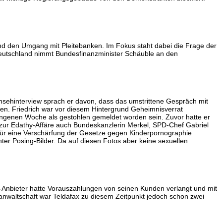
nd den Umgang mit Pleitebanken. Im Fokus staht dabei die Frage der
Deutschland nimmt Bundesfinanzminister Schäuble an den
rnsehinterview sprach er davon, dass das umstrittene Gespräch mit
fen. Friedrich war vor diesem Hintergrund Geheimnisverrat
angenen Woche als gestohlen gemeldet worden sein. Zuvor hatte er
 zur Edathy-Affäre auch Bundeskanzlerin Merkel, SPD-Chef Gabriel
 für eine Verschärfung der Gesetze gegen Kinderpornographie
ter Posing-Bilder. Da auf diesen Fotos aber keine sexuellen
m-Anbieter hatte Vorauszahlungen von seinen Kunden verlangt und mit
anwaltschaft war Teldafax zu diesem Zeitpunkt jedoch schon zwei