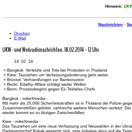
Hinweis:
UKW-
Nachrichten
•
Sp
Drucken
E-Mail
UKW- und Webradionachrichten. 18.02.2014 - 12 Uhr
14. 02. 18
+ Bangkok: Verletzte und Tote bei Protesten in Thailand
+ Kiew: Tauziehen um Verfassungsänderung geht weiter
+ Brüssel: Verhandlungen zur Bankenunion
+ Berlin: Edathy-Affäre schlägt weiter Wellen
+ Bonn: Prozessbeginn gegen Ex-Teldafax-Chefs
Bangkok - mikeXmedia -
Mit mehr als 25.000 Sicherheitskräften ist in Thailand die Polizei
Zusammenstößen getötet, zahlreiche weitere Menschen verletzt. Der
wieder kommt es zu blutigen Zwischenfällen.
Kiew - mikeXmedia -
Das Tauziehen um eine neue Verfassung und Neuwahlen in der Ukrai
Parlamentschef Rybak weigerte sich, eine Initiative dazu auf die T