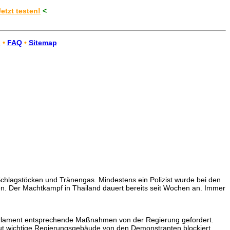
Jetzt testen!
<
n
•
FAQ
•
Sitemap
Schlagstöcken und Tränengas. Mindestens ein Polizist wurde bei den
n. Der Machtkampf in Thailand dauert bereits seit Wochen an. Immer
arlament entsprechende Maßnahmen von der Regierung gefordert.
eut wichtige Regierungsgebäude von den Demonstranten blockiert.