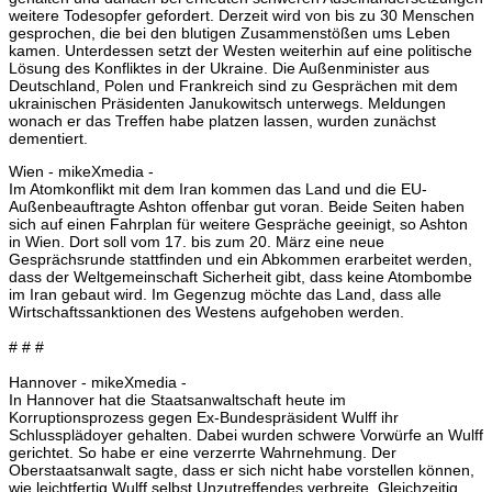
weitere Todesopfer gefordert. Derzeit wird von bis zu 30 Menschen
gesprochen, die bei den blutigen Zusammenstößen ums Leben
kamen. Unterdessen setzt der Westen weiterhin auf eine politische
Lösung des Konfliktes in der Ukraine. Die Außenminister aus
Deutschland, Polen und Frankreich sind zu Gesprächen mit dem
ukrainischen Präsidenten Janukowitsch unterwegs. Meldungen
wonach er das Treffen habe platzen lassen, wurden zunächst
dementiert.
Wien - mikeXmedia -
Im Atomkonflikt mit dem Iran kommen das Land und die EU-
Außenbeauftragte Ashton offenbar gut voran. Beide Seiten haben
sich auf einen Fahrplan für weitere Gespräche geeinigt, so Ashton
in Wien. Dort soll vom 17. bis zum 20. März eine neue
Gesprächsrunde stattfinden und ein Abkommen erarbeitet werden,
dass der Weltgemeinschaft Sicherheit gibt, dass keine Atombombe
im Iran gebaut wird. Im Gegenzug möchte das Land, dass alle
Wirtschaftssanktionen des Westens aufgehoben werden.
# # #
Hannover - mikeXmedia -
In Hannover hat die Staatsanwaltschaft heute im
Korruptionsprozess gegen Ex-Bundespräsident Wulff ihr
Schlussplädoyer gehalten. Dabei wurden schwere Vorwürfe an Wulff
gerichtet. So habe er eine verzerrte Wahrnehmung. Der
Oberstaatsanwalt sagte, dass er sich nicht habe vorstellen können,
wie leichtfertig Wulff selbst Unzutreffendes verbreite. Gleichzeitig