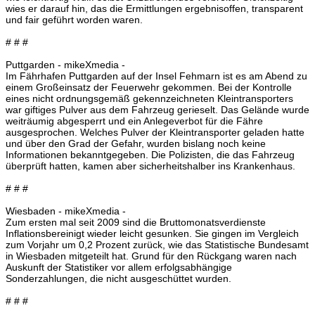
wies er darauf hin, das die Ermittlungen ergebnisoffen, transparent
und fair geführt worden waren.
# # #
Puttgarden - mikeXmedia -
Im Fährhafen Puttgarden auf der Insel Fehmarn ist es am Abend zu
einem Großeinsatz der Feuerwehr gekommen. Bei der Kontrolle
eines nicht ordnungsgemäß gekennzeichneten Kleintransporters
war giftiges Pulver aus dem Fahrzeug gerieselt. Das Gelände wurde
weiträumig abgesperrt und ein Anlegeverbot für die Fähre
ausgesprochen. Welches Pulver der Kleintransporter geladen hatte
und über den Grad der Gefahr, wurden bislang noch keine
Informationen bekanntgegeben. Die Polizisten, die das Fahrzeug
überprüft hatten, kamen aber sicherheitshalber ins Krankenhaus.
# # #
Wiesbaden - mikeXmedia -
Zum ersten mal seit 2009 sind die Bruttomonatsverdienste
Inflationsbereinigt wieder leicht gesunken. Sie gingen im Vergleich
zum Vorjahr um 0,2 Prozent zurück, wie das Statistische Bundesamt
in Wiesbaden mitgeteilt hat. Grund für den Rückgang waren nach
Auskunft der Statistiker vor allem erfolgsabhängige
Sonderzahlungen, die nicht ausgeschüttet wurden.
# # #