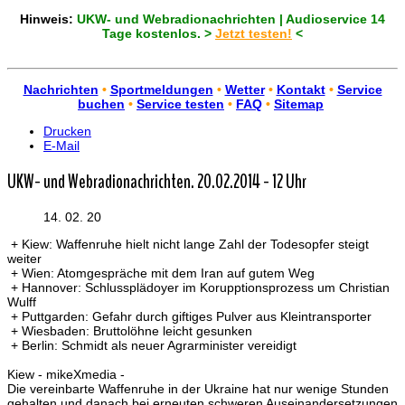
Hinweis:
UKW- und Webradionachrichten | Audioservice 14
Tage kostenlos. >
Jetzt testen!
<
Nachrichten
•
Sportmeldungen
•
Wetter
•
Kontakt
•
Service
buchen
•
Service testen
•
FAQ
•
Sitemap
Drucken
E-Mail
UKW- und Webradionachrichten. 20.02.2014 - 12 Uhr
14. 02. 20
+ Kiew: Waffenruhe hielt nicht lange Zahl der Todesopfer steigt
weiter
+ Wien: Atomgespräche mit dem Iran auf gutem Weg
+ Hannover: Schlussplädoyer im Korupptionsprozess um Christian
Wulff
+ Puttgarden: Gefahr durch giftiges Pulver aus Kleintransporter
+ Wiesbaden: Bruttolöhne leicht gesunken
+ Berlin: Schmidt als neuer Agrarminister vereidigt
Kiew - mikeXmedia -
Die vereinbarte Waffenruhe in der Ukraine hat nur wenige Stunden
gehalten und danach bei erneuten schweren Auseinandersetzungen