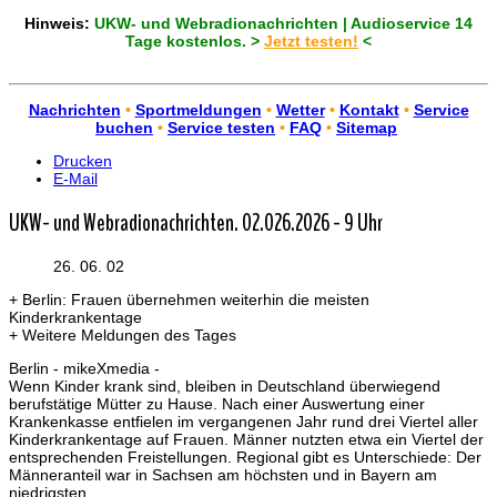
Hinweis:
UKW- und Webradionachrichten | Audioservice 14
Tage kostenlos. >
Jetzt testen!
<
Nachrichten
•
Sportmeldungen
•
Wetter
•
Kontakt
•
Service
buchen
•
Service testen
•
FAQ
•
Sitemap
Drucken
E-Mail
UKW- und Webradionachrichten. 02.026.2026 - 9 Uhr
26. 06. 02
+ Berlin: Frauen übernehmen weiterhin die meisten
Kinderkrankentage
+ Weitere Meldungen des Tages
Berlin - mikeXmedia -
Wenn Kinder krank sind, bleiben in Deutschland überwiegend
berufstätige Mütter zu Hause. Nach einer Auswertung einer
Krankenkasse entfielen im vergangenen Jahr rund drei Viertel aller
Kinderkrankentage auf Frauen. Männer nutzten etwa ein Viertel der
entsprechenden Freistellungen. Regional gibt es Unterschiede: Der
Männeranteil war in Sachsen am höchsten und in Bayern am
niedrigsten.