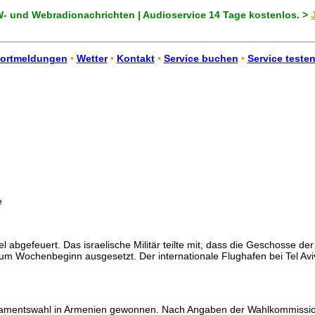
 und Webradionachrichten | Audioservice 14 Tage kostenlos. >
ortmeldungen
•
Wetter
•
Kontakt
•
Service buchen
•
Service teste
e
abgefeuert. Das israelische Militär teilte mit, dass die Geschosse der
m Wochenbeginn ausgesetzt. Der internationale Flughafen bei Tel Aviv 
amentswahl in Armenien gewonnen. Nach Angaben der Wahlkommission er