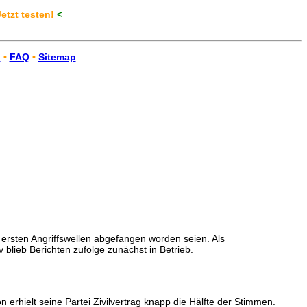
Jetzt testen!
<
n
•
FAQ
•
Sitemap
 ersten Angriffswellen abgefangen worden seien. Als
blieb Berichten zufolge zunächst in Betrieb.
hielt seine Partei Zivilvertrag knapp die Hälfte der Stimmen.