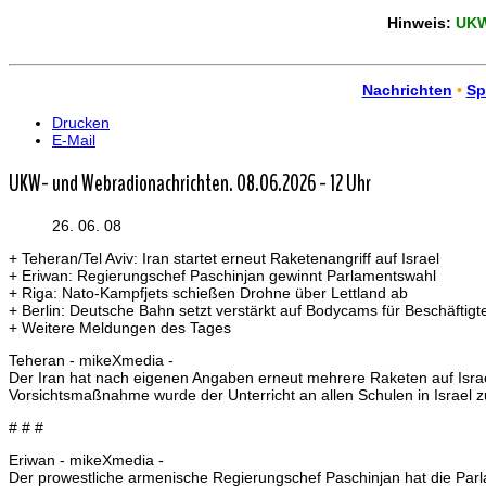
Hinweis:
UKW-
Nachrichten
•
Sp
Drucken
E-Mail
UKW- und Webradionachrichten. 08.06.2026 - 12 Uhr
26. 06. 08
+ Teheran/Tel Aviv: Iran startet erneut Raketenangriff auf Israel
+ Eriwan: Regierungschef Paschinjan gewinnt Parlamentswahl
+ Riga: Nato-Kampfjets schießen Drohne über Lettland ab
+ Berlin: Deutsche Bahn setzt verstärkt auf Bodycams für Beschäftigt
+ Weitere Meldungen des Tages
Teheran - mikeXmedia -
Der Iran hat nach eigenen Angaben erneut mehrere Raketen auf Israel 
Vorsichtsmaßnahme wurde der Unterricht an allen Schulen in Israel zu
# # #
Eriwan - mikeXmedia -
Der prowestliche armenische Regierungschef Paschinjan hat die Parl