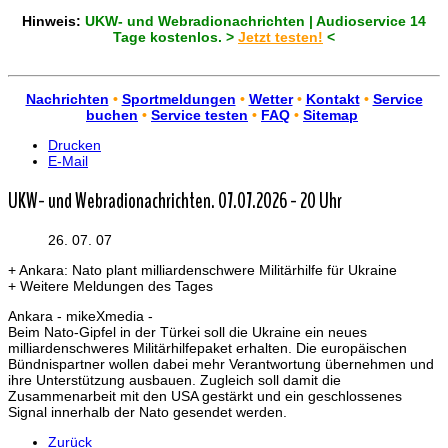
Hinweis:
UKW- und Webradionachrichten | Audioservice 14
Tage kostenlos. >
Jetzt testen!
<
Nachrichten
•
Sportmeldungen
•
Wetter
•
Kontakt
•
Service
buchen
•
Service testen
•
FAQ
•
Sitemap
Drucken
E-Mail
UKW- und Webradionachrichten. 07.07.2026 - 20 Uhr
26. 07. 07
+ Ankara: Nato plant milliardenschwere Militärhilfe für Ukraine
+ Weitere Meldungen des Tages
Ankara - mikeXmedia -
Beim Nato-Gipfel in der Türkei soll die Ukraine ein neues
milliardenschweres Militärhilfepaket erhalten. Die europäischen
Bündnispartner wollen dabei mehr Verantwortung übernehmen und
ihre Unterstützung ausbauen. Zugleich soll damit die
Zusammenarbeit mit den USA gestärkt und ein geschlossenes
Signal innerhalb der Nato gesendet werden.
Zurück