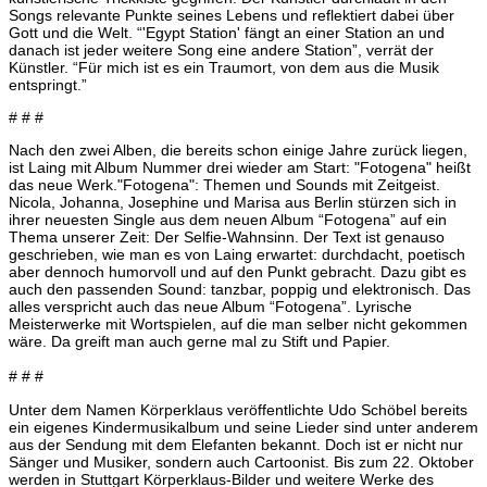
Songs relevante Punkte seines Lebens und reflektiert dabei über
Gott und die Welt. “'Egypt Station' fängt an einer Station an und
danach ist jeder weitere Song eine andere Station”, verrät der
Künstler. “Für mich ist es ein Traumort, von dem aus die Musik
entspringt.”
# # #
Nach den zwei Alben, die bereits schon einige Jahre zurück liegen,
ist Laing mit Album Nummer drei wieder am Start: "Fotogena" heißt
das neue Werk."Fotogena": Themen und Sounds mit Zeitgeist.
Nicola, Johanna, Josephine und Marisa aus Berlin stürzen sich in
ihrer neuesten Single aus dem neuen Album “Fotogena” auf ein
Thema unserer Zeit: Der Selfie-Wahnsinn. Der Text ist genauso
geschrieben, wie man es von Laing erwartet: durchdacht, poetisch
aber dennoch humorvoll und auf den Punkt gebracht. Dazu gibt es
auch den passenden Sound: tanzbar, poppig und elektronisch. Das
alles verspricht auch das neue Album “Fotogena”. Lyrische
Meisterwerke mit Wortspielen, auf die man selber nicht gekommen
wäre. Da greift man auch gerne mal zu Stift und Papier.
# # #
Unter dem Namen Körperklaus veröffentlichte Udo Schöbel bereits
ein eigenes Kindermusikalbum und seine Lieder sind unter anderem
aus der Sendung mit dem Elefanten bekannt. Doch ist er nicht nur
Sänger und Musiker, sondern auch Cartoonist. Bis zum 22. Oktober
werden in Stuttgart Körperklaus-Bilder und weitere Werke des