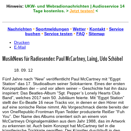
Hinweis:
UKW- und Webradionachrichten | Audioservice 14
Tage kostenlos. >
Jetzt testen!
<
Nachrichten
•
Sportmeldungen
•
Wetter
•
Kontakt
•
Service
buchen
•
Service testen
•
FAQ
•
Sitemap
Drucken
E-Mail
MusikNews für Radiosender: Paul McCartney, Laing, Udo Schöbel
18. 09. 12
Fünf Jahre nach “New” veröffentlicht Paul McCartney mit “Egypt
Station” das 17. Studioalbum seiner Solokarriere. Eines der ersten
Konzeptalben der – und vor allem seiner – Geschichte hat ihn dazu
inspiriert: Das Beatles-Album “Sgt. Pepper’s Lonely Hearts Club
Band”, welches 2017 sein 50. Jubiläum feierte. Mit “Egypt Station”
stellt der Ex-Beatle 16 neue Tracks vor, in denen er den Hörer mit
auf eine sonische Reise nimmt. Als Vorgeschmack diente bereits der
von OneRepublic-Frontman Ryan Tedder produzierte Reißer “Fuh
You”. Der Name des Albums orientiert sich an einem von
McCartneys Originalgemälden aus dem Jahr 1988, das im Artwork
zu erkennen ist. Auch beim Konzept hat McCartney tief in die
künstlerische Trickkiste gegriffen: Der Künstler durchläuft in den