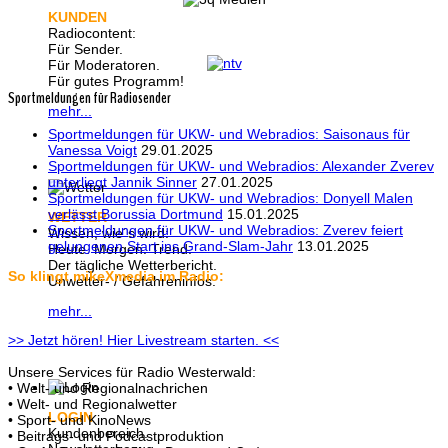
KUNDEN
Radiocontent:
Für Sender.
Für Moderatoren.
Für gutes Programm!
Sportmeldungen für Radiosender
mehr...
Sportmeldungen für UKW- und Webradios: Saisonaus für
Vanessa Voigt
29.01.2025
Sportmeldungen für UKW- und Webradios: Alexander Zverev
unterliegt Jannik Sinner
27.01.2025
Sportmeldungen für UKW- und Webradios: Donyell Malen
verlässt Borussia Dortmund
15.01.2025
WETTER
Sportmeldungen für UKW- und Webradios: Zverev feiert
Wissen, wie´s wird:
gelungenen Start ins Grand-Slam-Jahr
13.01.2025
Heute. Morgen. Trend.
Der tägliche Wetterbericht.
So klingt mikeXmedia im Radio:
Unwetter- / Gefahreninfos.
mehr...
>> Jetzt hören! Hier Livestream starten. <<
Unsere Services für Radio Westerwald:
• Welt- und Regionalnachrichen
• Welt- und Regionalwetter
LOGIN
• Sport- und KinoNews
Kundenbereich.
• Beitrags- und Podcastproduktion