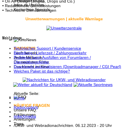
Newsletterbezug.
• On Air Design (Jingles, Drops und Co.)
Infos zu Updates.
• Redaktionelle Dienstleistungen
Kostenlose Specials.
• Technische Dienstleistungen
Unwetterwarnungen | aktuelle Warnlage
Meist gelesen...
Technischer Support / Kundenservice
KINONEWS
Bestellung / Lieferzeit / Zahlungsverkehr
Läuft bei uns:
Probleme beim Ausfüllen von Forumlaren /
Jeden Mittwoch.
Übermittlungsfehler
Die neuesten Filme.
Downloads automatisieren (Downloadmanager / CGI Pearl)
Das kommt im Kino.
Welches Paket ist das richtige?
Aktuelle Seite:
Home
/
HÄUFIGE FRAGEN
Radiocontent
/
Unsere FAQ.
Erklärungen.
mikeXmedia
Anleitungen.
Tipps.
/
UKW- und Webradionachrichten. 06.12.2023 - 20 Uhr