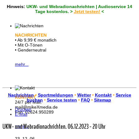
Hinweis:
UKW- und Webradionachrichten | Audioservice 14
Tage kostenlos. >
Jetzt testen!
<
NACHRICHTEN
• Ab 9,99 € monatlich
• Mit O-Tönen
• Genderneutral
mehr...
Nachrichten
•
Sportmeldungen
•
Wetter
•
Kontakt
•
Service
KONTAKT
buchen
•
Service testen
•
FAQ
•
Sitemap
24/7 per Mail.
mail@mikeXmedia.de
Drucken
Fon: 02624.950289
E-Mail
UKW- und Webradionachrichten. 06.12.2023 - 20 Uhr
mehr...
23. 12. 06