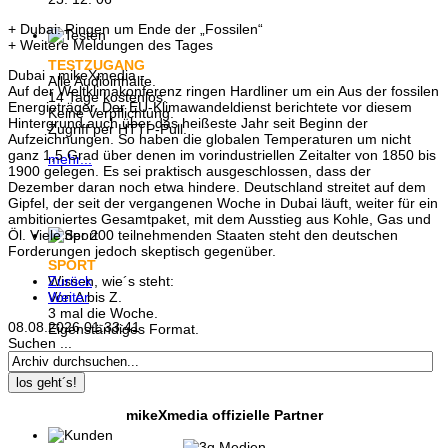
+ Dubai: Ringen um Ende der „Fossilen“
+ Weitere Meldungen des Tages
TESTZUGANG
Dubai - mikeXmedia -
Alle Audioinhalte.
Auf der Weltklimakonferenz ringen Hardliner um ein Aus der fossilen
14 Tage kostenlos.
Energieträger. Der EU-Klimawandeldienst berichtete vor diesem
Keine Verpflichtung.
Hintergrund auch über das heißeste Jahr seit Beginn der
Zugriff per HTTP-Pull.
Aufzeichnungen. So haben die globalen Temperaturen um nicht
ganz 1,5 Grad über denen im vorindustriellen Zeitalter von 1850 bis
mehr...
1900 gelegen. Es sei praktisch ausgeschlossen, dass der
Dezember daran noch etwa hindere. Deutschland streitet auf dem
Gipfel, der seit der vergangenen Woche in Dubai läuft, weiter für ein
ambitioniertes Gesamtpaket, mit dem Ausstieg aus Kohle, Gas und
Öl. Viele der 200 teilnehmenden Staaten steht den deutschen
Forderungen jedoch skeptisch gegenüber.
SPORT
Zurück
Wissen, wie´s steht:
Weiter
Von A bis Z.
3 mal die Woche.
08.08.2026
01:33:42
Eigenständiges Format.
Suchen ...
mehr...
los geht´s!
mikeXmedia offizielle Partner