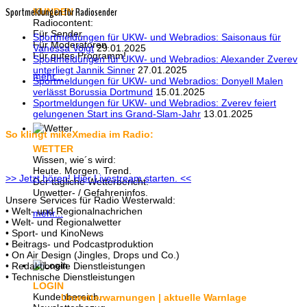
Sportmeldungen für Radiosender
KUNDEN
Radiocontent:
Für Sender.
Sportmeldungen für UKW- und Webradios: Saisonaus für
Für Moderatoren.
Vanessa Voigt
29.01.2025
Für gutes Programm!
Sportmeldungen für UKW- und Webradios: Alexander Zverev
unterliegt Jannik Sinner
27.01.2025
mehr...
Sportmeldungen für UKW- und Webradios: Donyell Malen
verlässt Borussia Dortmund
15.01.2025
Sportmeldungen für UKW- und Webradios: Zverev feiert
gelungenen Start ins Grand-Slam-Jahr
13.01.2025
So klingt mikeXmedia im Radio:
WETTER
Wissen, wie´s wird:
Heute. Morgen. Trend.
>> Jetzt hören! Hier Livestream starten. <<
Der tägliche Wetterbericht.
Unwetter- / Gefahreninfos.
Unsere Services für Radio Westerwald:
• Welt- und Regionalnachrichen
mehr...
• Welt- und Regionalwetter
• Sport- und KinoNews
• Beitrags- und Podcastproduktion
• On Air Design (Jingles, Drops und Co.)
• Redaktionelle Dienstleistungen
• Technische Dienstleistungen
LOGIN
Kundenbereich.
Unwetterwarnungen | aktuelle Warnlage