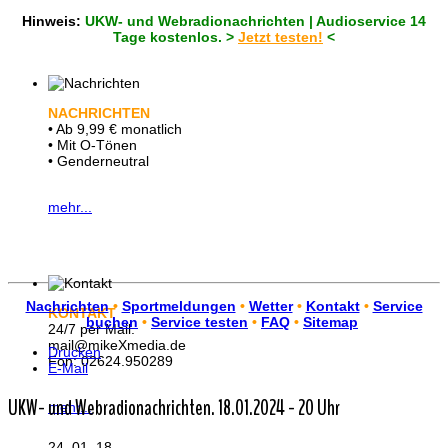
Hinweis:
UKW- und Webradionachrichten | Audioservice 14
Tage kostenlos. >
Jetzt testen!
<
NACHRICHTEN
• Ab 9,99 € monatlich
• Mit O-Tönen
• Genderneutral
mehr...
Nachrichten
•
Sportmeldungen
•
Wetter
•
Kontakt
•
Service
KONTAKT
buchen
•
Service testen
•
FAQ
•
Sitemap
24/7 per Mail.
mail@mikeXmedia.de
Drucken
Fon: 02624.950289
E-Mail
UKW- und Webradionachrichten. 18.01.2024 - 20 Uhr
mehr...
24. 01. 18