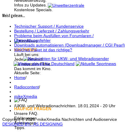
Newsletterbezug.
Infos zu Updates.
Kostenlose Specials.
Meist gelesen...
Technischer Support / Kundenservice
Bestellung / Lieferzeit / Zahlungsverkehr
Probleme beim Ausfüllen von Forumlaren /
Übermittlungsfehler
Downloads automatisieren (Downloadmanager / CGI Pearl)
Welches Paket ist das richtige?
KINONEWS
Läuft bei uns:
Jeden Mittwoch.
Die neuesten Filme.
Das kommt im Kino.
Aktuelle Seite:
Home
/
Radiocontent
/
mikeXmedia
/
UKW- und Webradionachrichten. 18.01.2024 - 20 Uhr
HÄUFIGE FRAGEN
Unsere FAQ.
Erklärungen.
Copyright © 2026: mikeXmedia Nachrichten und Audioservice
Anleitungen.
DESIGNED BY: AS DESIGNING
Tipps.