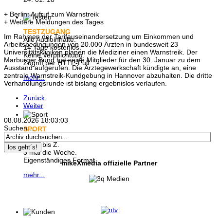
+ Berlin: Aufruf zum Warnstreik
+ Weitere Meldungen des Tages
TESTZUGANG
Im Rahmen der Tarifauseinandersetzung um Einkommen und
Alle Audioinhalte.
Arbeitsbedingungen von 20.000 Ärzten in bundesweit 23
14 Tage kostenlos.
Universitätskliniken planen die Mediziner einen Warnstreik. Der
Keine Verpflichtung.
Marburger Bund hat seine Mitglieder für den 30. Januar zu dem
Zugriff per HTTP-Pull.
Ausstand aufgerufen. Die Ärztegewerkschaft kündigte an, eine
zentrale Warnstreik-Kundgebung in Hannover abzuhalten. Die dritte
mehr...
Verhandlungsrunde ist bislang ergebnislos verlaufen.
Zurück
Weiter
08.08.2026
18:03:04
Suchen ...
SPORT
Wissen, wie´s steht:
Von A bis Z.
los geht´s!
3 mal die Woche.
Eigenständiges Format.
mikeXmedia offizielle Partner
mehr...