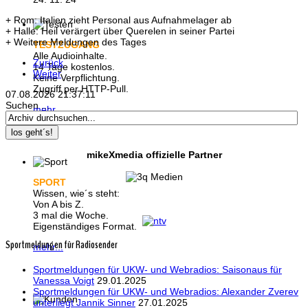
+ Rom: Italien zieht Personal aus Aufnahmelager ab
+ Halle: Heil verärgert über Querelen in seiner Partei
+ Weitere Meldungen des Tages
TESTZUGANG
Alle Audioinhalte.
Zurück
14 Tage kostenlos.
Weiter
Keine Verpflichtung.
Zugriff per HTTP-Pull.
07.08.2026
21:37:11
Suchen ...
mehr...
los geht´s!
mikeXmedia offizielle Partner
SPORT
Wissen, wie´s steht:
Von A bis Z.
3 mal die Woche.
Eigenständiges Format.
Sportmeldungen für Radiosender
mehr...
Sportmeldungen für UKW- und Webradios: Saisonaus für
Vanessa Voigt
29.01.2025
Sportmeldungen für UKW- und Webradios: Alexander Zverev
unterliegt Jannik Sinner
27.01.2025