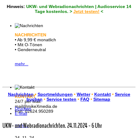
Hinweis:
UKW- und Webradionachrichten | Audioservice 14
Tage kostenlos. >
Jetzt testen!
<
NACHRICHTEN
• Ab 9,99 € monatlich
• Mit O-Tönen
• Genderneutral
mehr...
Nachrichten
•
Sportmeldungen
•
Wetter
•
Kontakt
•
Service
KONTAKT
buchen
•
Service testen
•
FAQ
•
Sitemap
24/7 per Mail.
mail@mikeXmedia.de
Drucken
Fon: 02624.950289
E-Mail
UKW- und Webradionachrichten. 24.11.2024 - 6 Uhr
mehr...
24. 11. 24