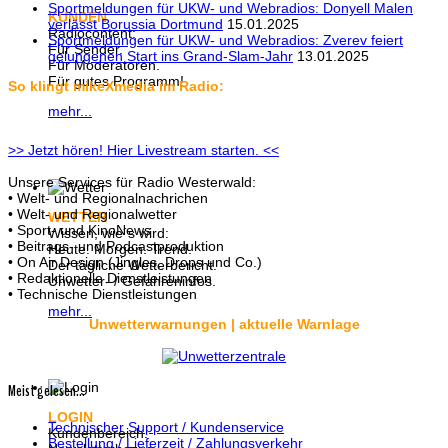
Sportmeldungen für UKW- und Webradios: Donyell Malen
KUNDEN
verlässt Borussia Dortmund
15.01.2025
Radiocontent:
Sportmeldungen für UKW- und Webradios: Zverev feiert
Für Sender.
gelungenen Start ins Grand-Slam-Jahr
13.01.2025
Für Moderatoren.
Für gutes Programm!
So klingt mikeXmedia im Radio:
mehr...
>> Jetzt hören! Hier Livestream starten. <<
Unsere Services für Radio Westerwald:
• Welt- und Regionalnachrichen
• Welt- und Regionalwetter
WETTER
• Sport- und KinoNews
Wissen, wie´s wird:
• Beitrags- und Podcastproduktion
Heute. Morgen. Trend.
• On Air Design (Jingles, Drops und Co.)
Der tägliche Wetterbericht.
• Redaktionelle Dienstleistungen
Unwetter- / Gefahreninfos.
• Technische Dienstleistungen
mehr...
Unwetterwarnungen | aktuelle Warnlage
Meist gelesen...
LOGIN
Technischer Support / Kundenservice
Kundenbereich.
Bestellung / Lieferzeit / Zahlungsverkehr