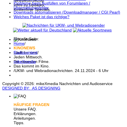
Newsletterbezug.
Probleme beim Ausfüllen von Forumlaren /
Infos zu Updates.
Übermittlungsfehler
Kostenlose Specials.
Downloads automatisieren (Downloadmanager / CGI Pearl)
Welches Paket ist das richtige?
Aktuelle Seite:
Home
/
KINONEWS
Radiocontent
/
Läuft bei uns:
Jeden Mittwoch.
mikeXmedia
Die neuesten Filme.
Das kommt im Kino.
/
UKW- und Webradionachrichten. 24.11.2024 - 6 Uhr
Copyright © 2026: mikeXmedia Nachrichten und Audioservice
DESIGNED BY: AS DESIGNING
HÄUFIGE FRAGEN
Unsere FAQ.
Erklärungen.
Anleitungen.
Tipps.