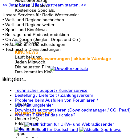
Newsletterbezug.
>> Jetzt hören! Hier Livestream starten. <<
Infos zu Updates.
Kostenlose Specials.
Unsere Services für Radio Westerwald:
• Welt- und Regionalnachrichen
• Welt- und Regionalwetter
• Sport- und KinoNews
• Beitrags- und Podcastproduktion
• On Air Design (Jingles, Drops und Co.)
• Redaktionelle Dienstleistungen
• Technische Dienstleistungen
KINONEWS
Läuft bei uns:
Unwetterwarnungen | aktuelle Warnlage
Jeden Mittwoch.
Die neuesten Filme.
Das kommt im Kino.
Meist gelesen...
Technischer Support / Kundenservice
Bestellung / Lieferzeit / Zahlungsverkehr
Probleme beim Ausfüllen von Forumlaren /
Übermittlungsfehler
Downloads automatisieren (Downloadmanager / CGI Pearl)
HÄUFIGE FRAGEN
Welches Paket ist das richtige?
Unsere FAQ.
Erklärungen.
Anleitungen.
Tipps.