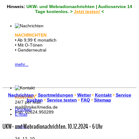
Hinweis:
UKW- und Webradionachrichten | Audioservice 14
Tage kostenlos. >
Jetzt testen!
<
NACHRICHTEN
• Ab 9,99 € monatlich
• Mit O-Tönen
• Genderneutral
mehr...
Nachrichten
•
Sportmeldungen
•
Wetter
•
Kontakt
•
Service
KONTAKT
buchen
•
Service testen
•
FAQ
•
Sitemap
24/7 per Mail.
mail@mikeXmedia.de
Drucken
Fon: 02624.950289
E-Mail
UKW- und Webradionachrichten. 10.12.2024 - 6 Uhr
mehr...
24. 12. 10