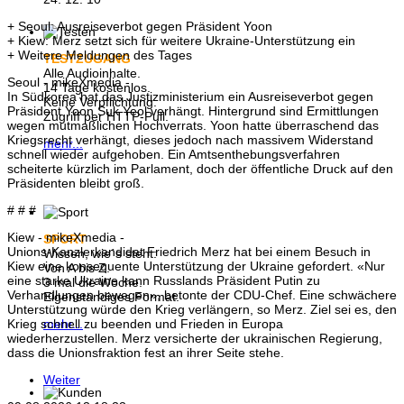
+ Seoul: Ausreiseverbot gegen Präsident Yoon
+ Kiew: Merz setzt sich für weitere Ukraine-Unterstützung ein
+ Weitere Meldungen des Tages
TESTZUGANG
Alle Audioinhalte.
Seoul - mikeXmedia -
14 Tage kostenlos.
In Südkorea hat das Justizministerium ein Ausreiseverbot gegen
Keine Verpflichtung.
Präsident Yoon Suk Yeol verhängt. Hintergrund sind Ermittlungen
Zugriff per HTTP-Pull.
wegen mutmaßlichen Hochverrats. Yoon hatte überraschend das
Kriegsrecht verhängt, dieses jedoch nach massivem Widerstand
mehr...
schnell wieder aufgehoben. Ein Amtsenthebungsverfahren
scheiterte kürzlich im Parlament, doch der öffentliche Druck auf den
Präsidenten bleibt groß.
# # #
Kiew - mikeXmedia -
SPORT
Unions-Kanzlerkandidat Friedrich Merz hat bei einem Besuch in
Wissen, wie´s steht:
Kiew eine konsequente Unterstützung der Ukraine gefordert. «Nur
Von A bis Z.
eine starke Ukraine kann Russlands Präsident Putin zu
3 mal die Woche.
Verhandlungen bewegen», betonte der CDU-Chef. Eine schwächere
Eigenständiges Format.
Unterstützung würde den Krieg verlängern, so Merz. Ziel sei es, den
Krieg schnell zu beenden und Frieden in Europa
mehr...
wiederherzustellen. Merz versicherte der ukrainischen Regierung,
dass die Unionsfraktion fest an ihrer Seite stehe.
Weiter