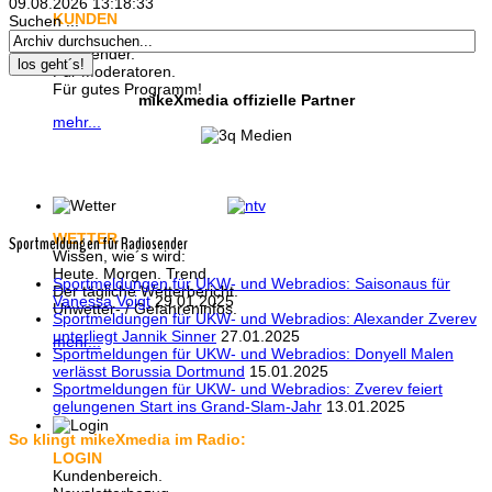
09.08.2026
13:18:34
KUNDEN
Suchen ...
Radiocontent:
Für Sender.
los geht´s!
Für Moderatoren.
Für gutes Programm!
mikeXmedia offizielle Partner
mehr...
WETTER
Sportmeldungen für Radiosender
Wissen, wie´s wird:
Heute. Morgen. Trend.
Sportmeldungen für UKW- und Webradios: Saisonaus für
Der tägliche Wetterbericht.
Vanessa Voigt
29.01.2025
Unwetter- / Gefahreninfos.
Sportmeldungen für UKW- und Webradios: Alexander Zverev
unterliegt Jannik Sinner
27.01.2025
mehr...
Sportmeldungen für UKW- und Webradios: Donyell Malen
verlässt Borussia Dortmund
15.01.2025
Sportmeldungen für UKW- und Webradios: Zverev feiert
gelungenen Start ins Grand-Slam-Jahr
13.01.2025
So klingt mikeXmedia im Radio:
LOGIN
Kundenbereich.