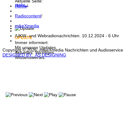
Aktuelle Seite:
mehr...
Home
/
Radiocontent
/
mikeXmedia
/
UKW- und Webradionachrichten. 10.12.2024 - 6 Uhr
UPDATE
Immer informiert:
Mit unseren Updates.
Copyright © 2026: mikeXmedia Nachrichten und Audioservice
Aktuelles. Wichtiges.
DESIGNED BY: AS DESIGNING
Wissenswertes.