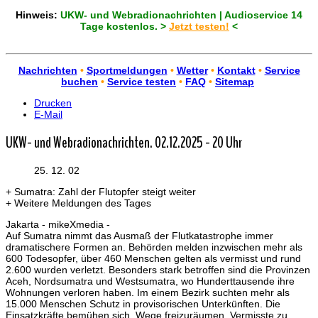
Hinweis:
UKW- und Webradionachrichten | Audioservice 14
Tage kostenlos. >
Jetzt testen!
<
Nachrichten
•
Sportmeldungen
•
Wetter
•
Kontakt
•
Service
buchen
•
Service testen
•
FAQ
•
Sitemap
Drucken
E-Mail
UKW- und Webradionachrichten. 02.12.2025 - 20 Uhr
25. 12. 02
+ Sumatra: Zahl der Flutopfer steigt weiter
+ Weitere Meldungen des Tages
Jakarta - mikeXmedia -
Auf Sumatra nimmt das Ausmaß der Flutkatastrophe immer
dramatischere Formen an. Behörden melden inzwischen mehr als
600 Todesopfer, über 460 Menschen gelten als vermisst und rund
2.600 wurden verletzt. Besonders stark betroffen sind die Provinzen
Aceh, Nordsumatra und Westsumatra, wo Hunderttausende ihre
Wohnungen verloren haben. Im einem Bezirk suchten mehr als
15.000 Menschen Schutz in provisorischen Unterkünften. Die
Einsatzkräfte bemühen sich, Wege freizuräumen, Vermisste zu